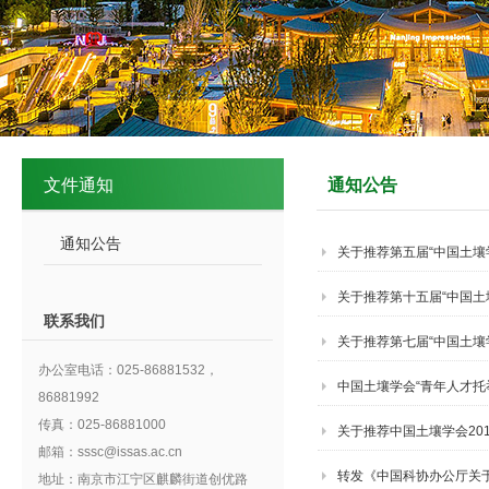
文件通知
通知公告
通知公告
关于推荐第五届“中国土壤
关于推荐第十五届“中国土
联系我们
关于推荐第七届“中国土壤
办公室电话：025-86881532，
中国土壤学会“青年人才托举
86881992
传真：025-86881000
关于推荐中国土壤学会201
邮箱：sssc@issas.ac.cn
转发《中国科协办公厅关于
地址：南京市江宁区麒麟街道创优路