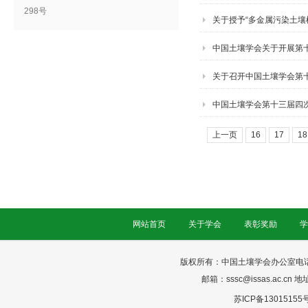
298号
关于授予“多金属污染土壤
中国土壤学会关于开展第
选人推荐与评选工作的通
关于召开中国土壤学会第
中国土壤学会第十三届四
上一页
16
17
18
网站首页
关于学会
表彰奖励
学
版权所有：中国土壤学会办公室电话：025-
邮箱：sssc@issas.ac.cn 
苏ICP备13015155