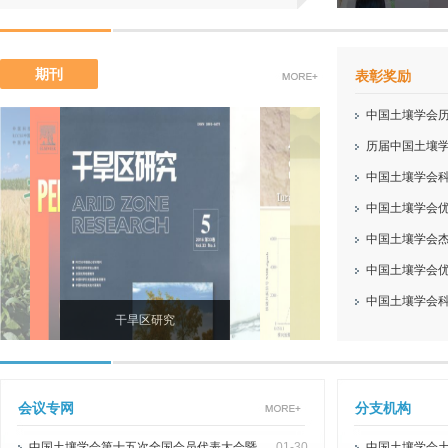
九届中国青年植物营养与肥料科学工作者学术会议
展”学术研讨会
（“青土会”）
传承八十载，创新
中国土壤学会第十
期刊
表彰奖励
中国土壤学会第十
中国土壤学会第十
暨中国土壤学会成
未来学术研讨会在
中国土壤学会
业绿色发展”学术
康，助力高质发展
才
历届中国土壤
中国土壤学会
中国土壤学会
施细则
中国土壤学会
中国土壤学会
中国土壤学会
干旱区研究
会议专网
分支机构
中国土壤学会第十五次全国会员代表大会暨
01-30
中国土壤学会