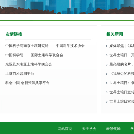
友情链接
相关新闻
中国科学院南京土壤研究所
中国科学技术协会
媒体聚焦 |《
中国科学院
国际土壤科学联合会
访张佳宝院士
世界土壤日—
东亚及东南亚土壤科学联合会
最亮丽的名片
土壤前沿监测平台
技术协会第十次
《我身边的科
科创中国-创新资源共享平台
员播出
世界土壤日 中
世界土壤日宣
生物多样性
世界土壤日宣
高原土壤生物多
网站首页
关于学会
表彰奖励
学