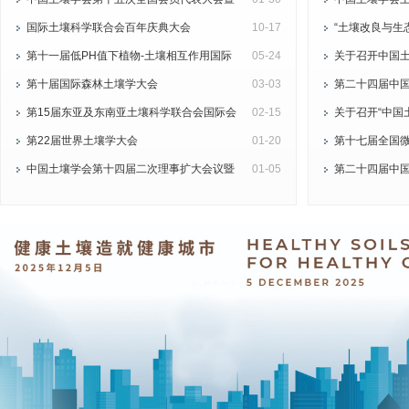
第十三届海峡两岸土壤肥料学术交流研讨会
国际土壤科学联合会百年庆典大会
10-17
2026年高层学
“土壤改良与生
第十一届低pH值下植物-土壤相互作用国际
05-24
关于召开中国
会议（11th PSILPH2023）
第十届国际森林土壤学大会
03-03
委员会2026年
第二十四届中
第15届东亚及东南亚土壤科学联合会国际会
02-15
术研讨会第一轮
八届中国青年植
关于召开“中国
议
第22届世界土壤学大会
01-20
（“青土会”） （
委员会会议暨土壤
第十七届全国
中国土壤学会第十四届二次理事扩大会议暨
01-05
一轮）
第二十四届中
土壤健康与农业绿色发展学术研讨会
九届中国青年植
（“青土会”）