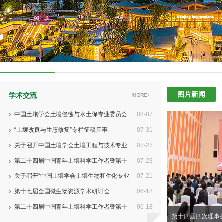
图片新闻
学术交流
中国土壤学会土壤侵蚀与水土保专业委员会
08-07
2026年高层学术研讨会在呼和浩特市圆满举办
“土壤改良与生态修复”专栏征稿启事
07-31
关于召开中国土壤学会土壤工程与技术专业
07-27
委员会2026年工作会议暨“土壤改良与生态修复工程”学
第二十四届中国青年土壤科学工作者暨第十
07-23
术研讨会第一轮通知
八届中国青年植物营养与肥料科学工作者学术会议
关于召开“中国土壤学会土壤生物和生化专业
07-21
（“青土会”） （第二轮通知）
委员会会议暨土壤生物与同一健康研讨会”的通知（第
第十七届全国微生物资源学术研讨会
06-18
一轮）
第二十四届中国青年土壤科学工作者暨第十
06-18
第十四届四次理事