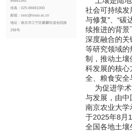
土壤是陆地
86881992
传真：025-86881000
社会可持续发
邮箱：sssc@issas.ac.cn
与修复
”
、
“
碳
地址：南京市江宁区麒麟街道创优路
续推进的背景
298号
深度融合的关
等研究领域的
制，推动土壤
科发展的核心
全、粮食安全
为促进学术
与发展，由中
南京农业大学
于
2025
年
8
月
1
全国各地土壤