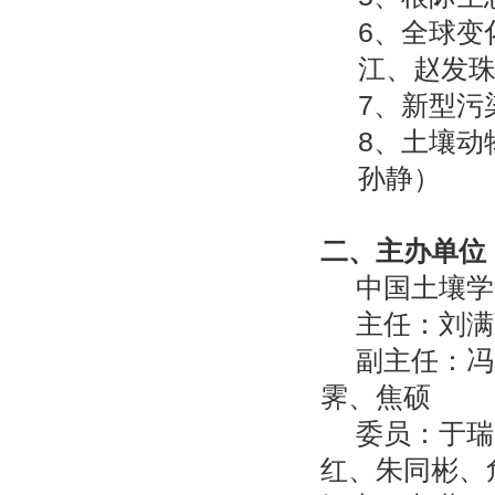
6
、全球变
江、赵发
7
、新型污
8
、
土壤动
孙静）
二、主办单位
中国土壤学
主任：刘满
副主任：冯
霁、焦硕
委员：于瑞
红、朱同彬、