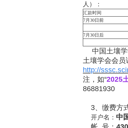
人）
：
汇款时间
7
月
30
日前
7
月
30
日后
中国土壤学
土壤学会会员
http://sssc.s
注，如“
202
86881930
3
、
缴费方
中
开户名：
帐
号：
43