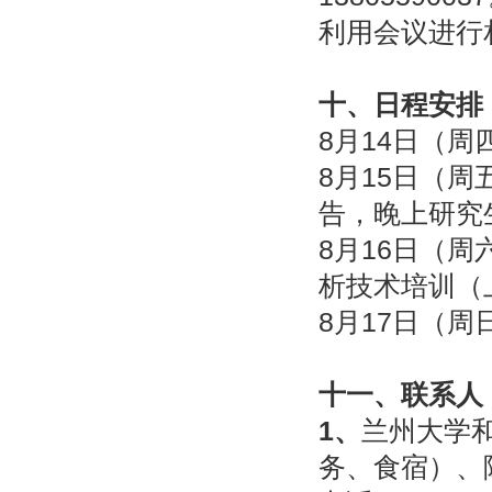
利用会议进行
十、日程安排
8
月
14
日（周
8
月
15
日（周
告，晚上研究
8
月
16
日（周
析技术培训
（
8
月
17
日（周
十一、联系人
1
、
兰州大学
务
、食宿
）、