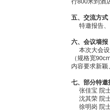
行
800
米到酒
五、交流方式
特邀报告、
六、会议墙报
本次大会设
（规格宽
90c
内容要求新颖
七、部分特邀
张佳宝
院
沈其荣
院
徐明岗
院