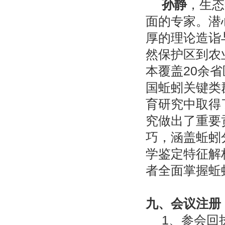
孙静
，生态
面的
专家。潜
厚的理论造诣
然保护区到农
本覆盖
20
余省
国蚯蚓关键类
育研究中取得
究做出了重要
巧，涵盖蚯蚓
学鉴定特征解
者全面掌握蚯
九、会议注册
1
、参会回