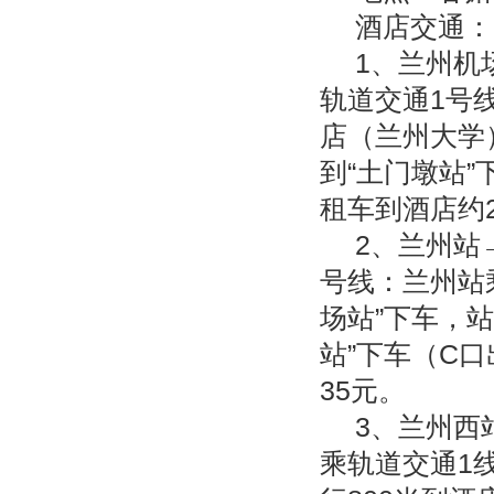
酒店交通：
1
、兰州机
轨道交通
1
号
店（兰州大学
到
“
土门墩站
”
租车到酒店约
2
、兰州站
号线：兰州站
场站
”
下车，站
站
”
下车（
C
口
35
元。
3
、兰州西
乘轨道交通
1