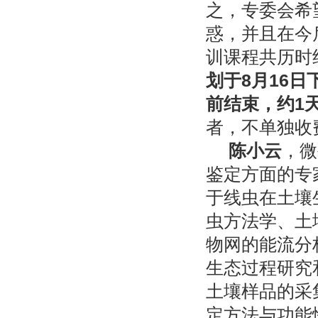
之，专委会希
惑，并且在今
训课程共历时
划于
8
月
16
日
前结束，约
1
者，不单独收
陈小云
，
微
鉴定方面的专
于线虫在土壤
虫方法学、土
物网的能流分
生态过程研究
土壤样品的采
定方法与功能