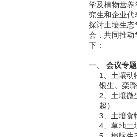
学及植物营养
究生和企业代
探讨土壤生态
会，共同推动
下：
一、
会议
专
题
1
、土壤动
银生、栾
2
、土壤微
超）
3
、土壤食
4
、草地土
5
、根际生