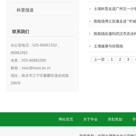
土壤科普走进广州五一小
科普报道
陈能场博士应邀走进 “羊
联系我们
陈能场应邀到武汉市农业
办公室电话：025-86881532，
土壤健康与你我他
86881992
上一页
1
2
3
传真：025-86881000
邮箱：sssc@issas.ac.cn
地址：南京市江宁区麒麟街道创优路
298号
网站首页
关于学会
表彰奖励
学