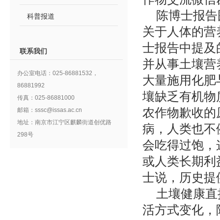
陈博士报告
科普报道
关于人体的营
士报告中提及的
联系我们
并从事土壤营
办公室电话：025-86881532，
大量施用化肥
86881992
壤缺乏有机物
传真：025-86881000
农作物歉收的
邮箱：sssc@issas.ac.cn
地址：南京市江宁区麒麟街道创优路
病，人类也不
298号
会吃得过饱，
或人类长期利
士说，历史提
土壤健康直
活方式变化，