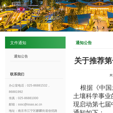
文件通知
通知公告
通知公告
关于推荐第
联系我们
来
办公室电话：025-86881532，
根据《中国
86881992
土壤科学事业
传真：025-86881000
现启动第七届
邮箱：sssc@issas.ac.cn
地址：南京市江宁区麒麟街道创优路
通知如下：