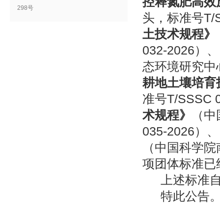
控释氮肥高效
298号
头，标准号T/SS
土技术规程》
032-2026）、
态环境研究中心牵
耕地土壤培育
准号T/SSSC 
术规程》
（中
035-2026）、
（中国科学院南
项团体标准已
上述标准自
特此公告