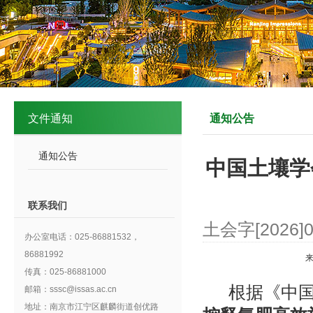
文件通知
通知公告
通知公告
中国土壤学
联系我们
土会字[2026]
办公室电话：025-86881532，
86881992
传真：025-86881000
根据《中
邮箱：sssc@issas.ac.cn
地址：南京市江宁区麒麟街道创优路