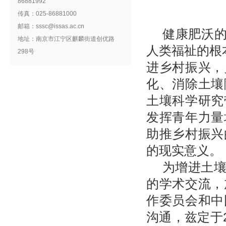
86881992
传真：025-86881000
邮箱：sssc@issas.ac.cn
健康肥沃的
地址：南京市江宁区麒麟街道创优路
人类福祉的根
298号
进乡村振兴，
化、消除土壤
土壤科学研究
发挥青年力量
助推乡村振兴
的现实意义。
为增进土
的学术交流，
作委员会和中
沟通，兹定于2