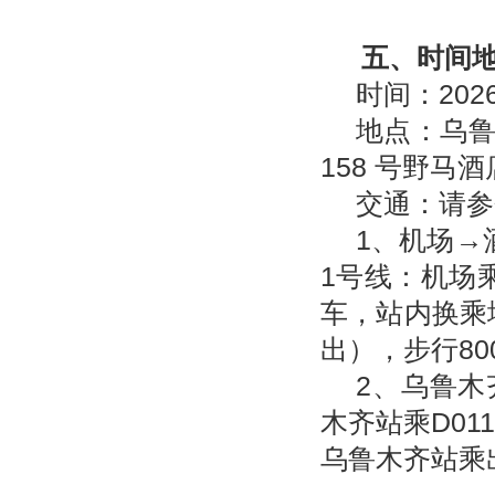
五、时间
时间：
202
地点：乌
158
号野马酒
交通：请参
1、机场
→
1
号线：机场
车，站内换乘
出），步行
80
2、乌鲁木
木齐站乘
D01
乌鲁木齐站乘