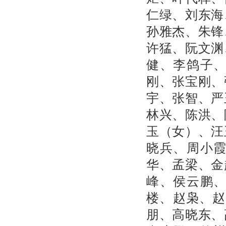
仁绿、刘东海
孙雅杰、朱锋
许猛、阮文渊
健、李鸽子
刚、张宝刚、
宇、张智、严
林兴、陈洪、
玉（女）、汪
晓兵、周小
华、孟梁、金
峰、侯云鹏
楼、赵枭、赵
朋、高晓东、