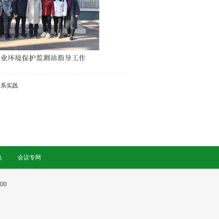
体系实践
地
会议专网
00