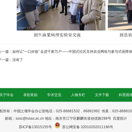
上一篇：
如何让“一口好饭” 走进千家万户——中国式社区支持农业网络与参与式保障
下一篇：没有了
关于学会
表彰奖励
学术交流
人物专栏
文件下载
科普园
权所有：中国土壤学会办公室电话：025-86881532，86881992 传真：025-868810
邮箱：sssc@issas.ac.cn 地址：
南京市江宁区麒麟街道创优路298号
百度统计
苏ICP备13015155号
苏公网安备 32010202011196号