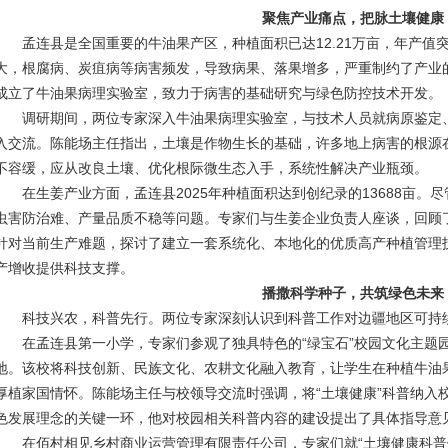
聚焦产业痛点，把脉土壤健康
孟连县是全国重要的牛油果产区，种植面积已达12.21万亩，年产值突
大，根腐病、炭疽病等病害频发，导致病果、落果增多，严重制约了产业的提
成立了牛油果病理实验室，致力于病害的基础研究与绿色防控技术开发。
调研期间，两位专家深入牛油果病理实验室，与技术人员就病原鉴定
入交流。陈能场主任指出，土壤是作物生长的基础，许多地上病害的根源在
1
不容缓，应从改良土壤、优化根际微生态入手，系统性解决产业瓶颈。
在生姜产业方面，孟连县2025年种植面积达到创纪录的13688亩
虫害防治难、产量品质不稳等问题。专家们与生姜企业负责人座谈，回顾
针对当前生产难题，探讨了建立一套系统化、本地化的优质高产种植管理
产增收提供科技支撑。
播撒科学种子，共筑绿色未来
科技兴农，科普先行。两位专家深刻认识到科普工作对边疆地区可持
在孟连县第一小学，专家们参观了独具特色的“绿宝石”校园文化主题园
地。该校将科技创新、民族文化、农耕文化融入教育，让学生在种植牛油
厚植家国情怀。陈能场主任与校领导交流时强调，将“土壤健康”科普纳入
色发展理念的关键一环，他对校园相关科普内容的建设提出了具体指导意
在佰村相见乡村商业运营管理有限责任公司，专家们就“土壤健康科普