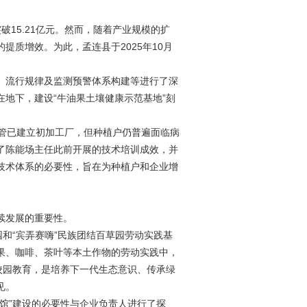
破15.21亿元。然而，随着产业规模的扩
质增效。为此，孟连县于2025年10月
、流行规律及监测预警体系构建等进行了深
地下，建设“牛油果土壤健康示范基地”刻
。尽管已建立初加工厂，但种植户仍普遍面临病
了陈能场主任此前开展的技术培训成效，并
技术体系的必要性，旨在为种植户和企业增
续发展的重要性。
和“宾弄赛嗨”民族团结百草园劳动实践基
果、咖啡、茶叶等本土作物的劳动实践中，
校园教育，是培养下一代生态意识、传承绿
见。
馆”建设的必要性与企业负责人进行了探