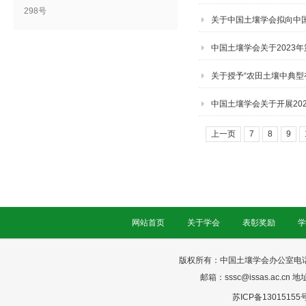
298号
关于中国土壤学会拟向中国
中国土壤学会关于2023
关于授予“农田土壤中典型
中国土壤学会关于开展20
上一页
7
8
9
网站首页
关于学会
表彰奖励
学
版权所有：中国土壤学会办公室电话：025-
邮箱：sssc@issas.ac.cn 
苏ICP备13015155