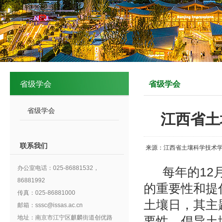
省级学会
省级学会
省级学会
江西省土
联系我们
来源：江西省土壤科学技术学
办公室电话：025-86881532，
每年的12
86881992
的重要性和提
传真：025-86881000
土壤日，其主
邮箱：sssc@issas.ac.cn
地址：南京市江宁区麒麟街道创优路
要性，倡导土