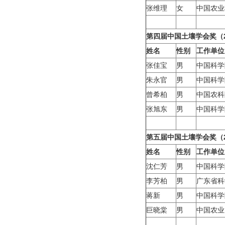
张维理
女
中国农业
第四届中国土壤学会奖（2
姓名
性别
工作单位
张佳宝
男
中国科学
朱永官
男
中国科学
曾希柏
男
中国农科
张旭东
男
中国科学
第五届中国土壤学会奖（2
姓名
性别
工作单位
沈仁芳
男
中国科学
李芳柏
男
广东省科
蒋新
男
中国科学
巨晓棠
男
中国农业