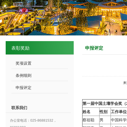
表彰奖励
申报评定
奖项设置
条例细则
来
申报评定
第一届中国土壤学会奖（2
联系我们
姓名
性别
工作单位
蔡祖聪
男
中国科学
办公室电话：025-86881532，