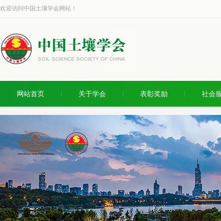
欢迎访问中国土壤学会网站！
网站首页
关于学会
表彰奖励
社会