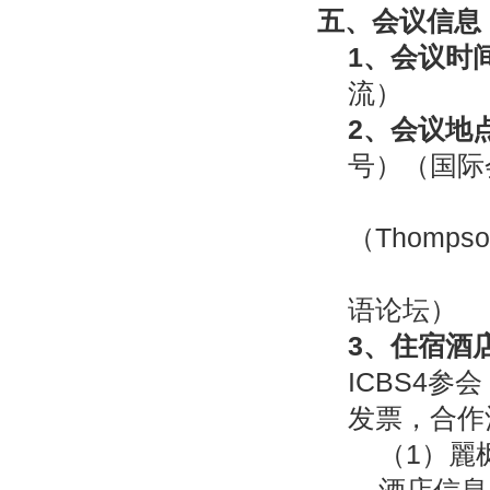
五、
会议信息
1
、会议时
流）
2
、会议地
号）（国际
中国科
（Thomps
梨树县公
语论坛）
3
、住宿酒
ICBS4
发票，合作
（1）麗