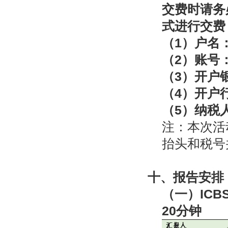
交费时请务
式进行交费
（
1
）户名
（
2
）账号
（
3
）开户
（
4
）开户
（
5
）纳税
注：本次活
抬头和税号
十、
报告安排
（一）
ICBS
20
分钟