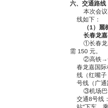
六、
交通路线
本次会议
线如下：
（
1
）
麗
长春龙嘉
①长春龙
需 150 元。
②高铁→
春龙嘉国际
线（红嘴子
号线（广通
③机场巴
交通8号线
站”下车，