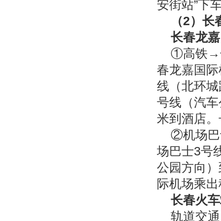
安街站”下
（
2
）长
长春龙嘉
①高铁→
春龙嘉国际
线（北环城
号线（汽车
米到酒店。
②机场巴
场巴士3号
公园方向）
际机场乘出
长春火车
轨道交通