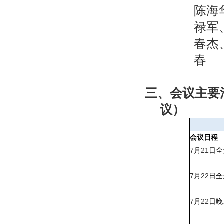
陈海
禄军
春杰
春
三、
会议主要
议）
会议日程
7
21
月
日全
7
22
月
日全
7
22
月
日晚