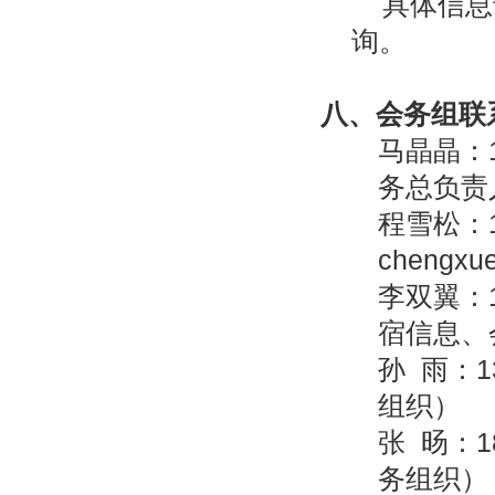
具体信息
询。
八、
会务组联
马晶晶：13
务总负责
程雪松：15
chengxu
李双翼：18
宿信息、
孙 雨：13
组织）
张 旸：18
务组织）